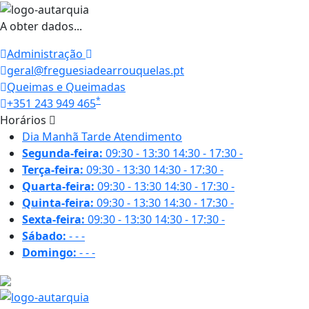
A obter dados...
Administração
geral@freguesiadearrouquelas.pt
Queimas e Queimadas
*
+351 243 949 465
Horários
Dia
Manhã
Tarde
Atendimento
Segunda-feira:
09:30 - 13:30
14:30 - 17:30
-
Terça-feira:
09:30 - 13:30
14:30 - 17:30
-
Quarta-feira:
09:30 - 13:30
14:30 - 17:30
-
Quinta-feira:
09:30 - 13:30
14:30 - 17:30
-
Sexta-feira:
09:30 - 13:30
14:30 - 17:30
-
Sábado:
-
-
-
Domingo:
-
-
-
21.3 ºC