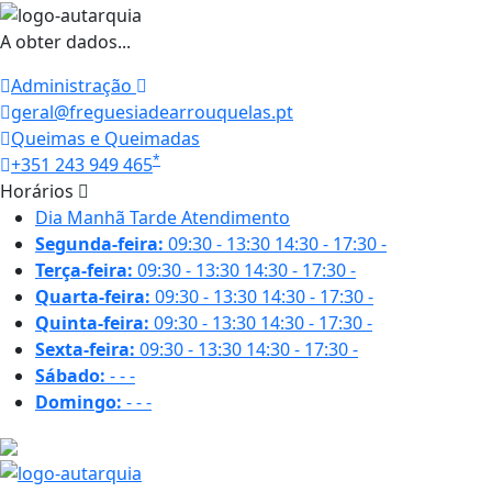
A obter dados...
Administração
geral@freguesiadearrouquelas.pt
Queimas e Queimadas
*
+351 243 949 465
Horários
Dia
Manhã
Tarde
Atendimento
Segunda-feira:
09:30 - 13:30
14:30 - 17:30
-
Terça-feira:
09:30 - 13:30
14:30 - 17:30
-
Quarta-feira:
09:30 - 13:30
14:30 - 17:30
-
Quinta-feira:
09:30 - 13:30
14:30 - 17:30
-
Sexta-feira:
09:30 - 13:30
14:30 - 17:30
-
Sábado:
-
-
-
Domingo:
-
-
-
26.4 ºC