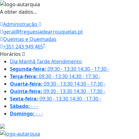
A obter dados...
Administração
geral@freguesiadearrouquelas.pt
Queimas e Queimadas
*
+351 243 949 465
Horários
Dia
Manhã
Tarde
Atendimento
Segunda-feira:
09:30 - 13:30
14:30 - 17:30
-
Terça-feira:
09:30 - 13:30
14:30 - 17:30
-
Quarta-feira:
09:30 - 13:30
14:30 - 17:30
-
Quinta-feira:
09:30 - 13:30
14:30 - 17:30
-
Sexta-feira:
09:30 - 13:30
14:30 - 17:30
-
Sábado:
-
-
-
Domingo:
-
-
-
24.8 ºC