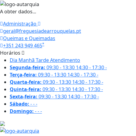
A obter dados...
Administração
geral@freguesiadearrouquelas.pt
Queimas e Queimadas
*
+351 243 949 465
Horários
Dia
Manhã
Tarde
Atendimento
Segunda-feira:
09:30 - 13:30
14:30 - 17:30
-
Terça-feira:
09:30 - 13:30
14:30 - 17:30
-
Quarta-feira:
09:30 - 13:30
14:30 - 17:30
-
Quinta-feira:
09:30 - 13:30
14:30 - 17:30
-
Sexta-feira:
09:30 - 13:30
14:30 - 17:30
-
Sábado:
-
-
-
Domingo:
-
-
-
24.8 ºC