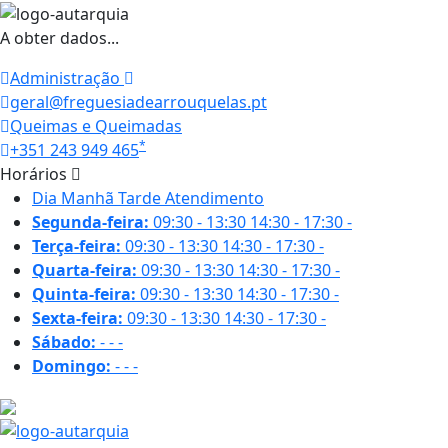
A obter dados...
Administração
geral@freguesiadearrouquelas.pt
Queimas e Queimadas
*
+351 243 949 465
Horários
Dia
Manhã
Tarde
Atendimento
Segunda-feira:
09:30 - 13:30
14:30 - 17:30
-
Terça-feira:
09:30 - 13:30
14:30 - 17:30
-
Quarta-feira:
09:30 - 13:30
14:30 - 17:30
-
Quinta-feira:
09:30 - 13:30
14:30 - 17:30
-
Sexta-feira:
09:30 - 13:30
14:30 - 17:30
-
Sábado:
-
-
-
Domingo:
-
-
-
24.7 ºC